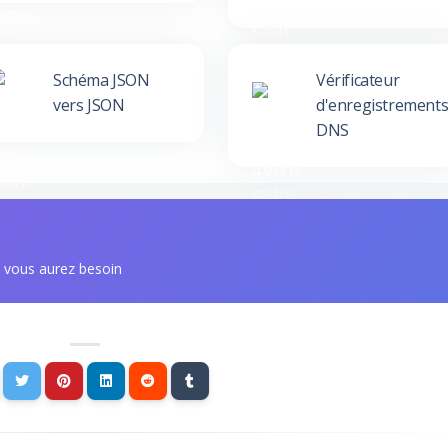
Schéma JSON
Vérificateur
vers JSON
d'enregistrement
DNS
t vous aurez besoin