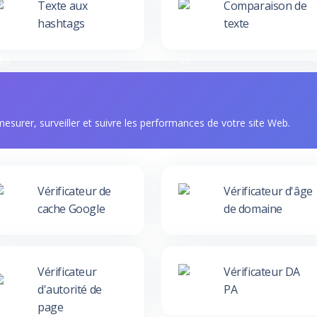
Texte aux
Comparaison de
hashtags
texte
 mesurer, surveiller et suivre les performances de votre site Web.
Vérificateur de
Vérificateur d'âge
cache Google
de domaine
Vérificateur
Vérificateur DA
d'autorité de
PA
page