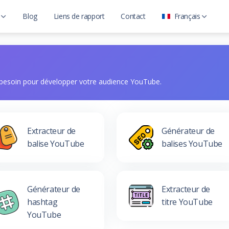
Blog
Liens de rapport
Contact
Français
العربية
uTube
Deutsch
ils de suivi de site Web
English
 besoin pour développer votre audience YouTube.
t Analysis
Español
Français
Italiano
Extracteur de
Générateur de
balise YouTube
balises YouTube
Português
Русский
Türkçe
Générateur de
Extracteur de
Tiếng Việt
hashtag
titre YouTube
YouTube