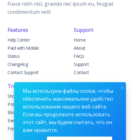
Fusce nibh nisl, gravida nec ipsum eu, feugiat
condimentum velit.
Features
Support
Help Center
Home
Paid with Mobile
About
Status
FAQs
Changelog
Support
Contact Support
Contact
Trending
Legal
x
Мы используем файлы cookie, чтобы
Shop
Knowledge Center
обеспечить максимальное удобство
Portfolio
Custom Development
использования нашего веб-сайта.
Blog
Sponsorships
Если вы продолжите использовать
Events
Terms & Conditions
этот сайт, мы будем считать, что он
Forums
Privacy Policy
вам нравится.